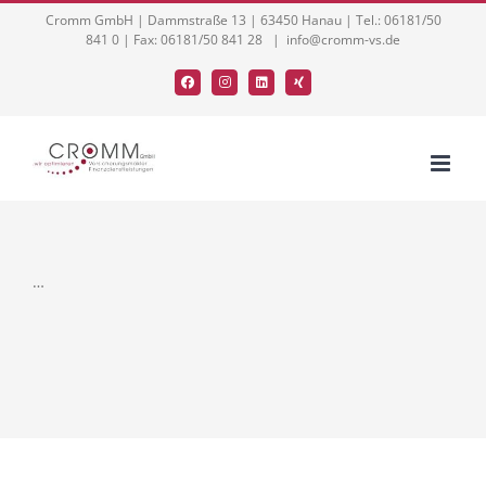
Zum
Cromm GmbH | Dammstraße 13 | 63450 Hanau | Tel.: 06181/50
841 0 | Fax: 06181/50 841 28
|
info@cromm-vs.de
Inhalt
springen
Facebook
Instagram
LinkedIn
Xing
…