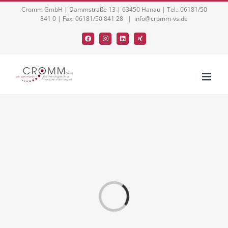
Zum
Cromm GmbH | Dammstraße 13 | 63450 Hanau | Tel.: 06181/50
841 0 | Fax: 06181/50 841 28
|
info@cromm-vs.de
Inhalt
springen
Facebook
Instagram
LinkedIn
Xing
Loading...