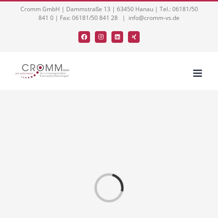
Zum
Cromm GmbH | Dammstraße 13 | 63450 Hanau | Tel.: 06181/50
841 0 | Fax: 06181/50 841 28
|
info@cromm-vs.de
Inhalt
springen
Facebook
Instagram
LinkedIn
Xing
Loading...